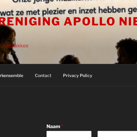
RENIGING APOLLO N
 Overflakkee
rkensemble
Contact
Privacy Policy
Naam
*